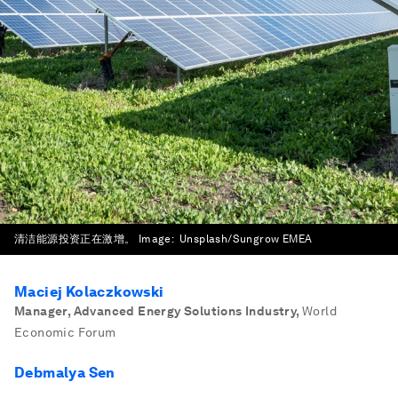
清洁能源投资正在激增。
Image:
Unsplash/Sungrow EMEA
Maciej Kolaczkowski
Manager, Advanced Energy Solutions Industry
,
World
Economic Forum
Debmalya Sen