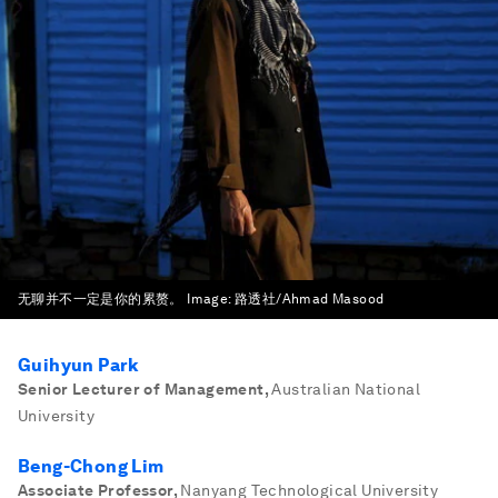
无聊并不一定是你的累赘。
Image:
路透社/Ahmad Masood
Guihyun Park
Senior Lecturer of Management
,
Australian National
University
Beng-Chong Lim
Associate Professor
,
Nanyang Technological University