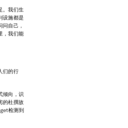
足。我们生
利设施都是
问问自己，
里，我们能
人们的行
式倾向，识
劣的杜撰故
get检测到