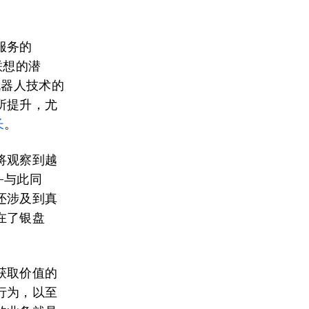
服务的
联想的潜
器人技术的
所提升，尤
长
。
将观察到越
—与此同
还涉及到真
在了银盘
获取价值的
行为，以至