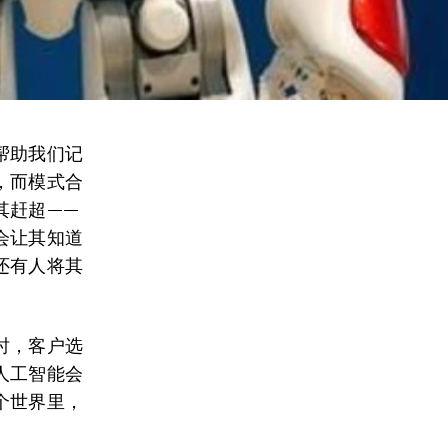
帮助我们记
，而模式合
其赶超——
会让其知道
还有人将其
时，客户选
人工智能会
个世界里，