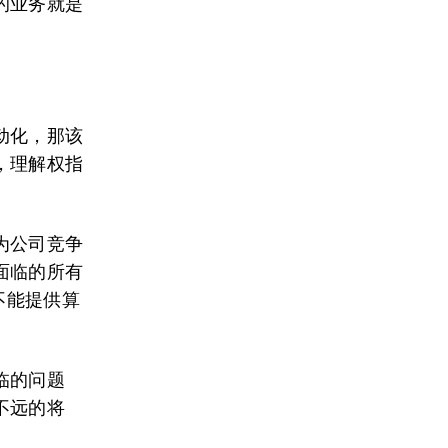
的业务就是
动化，那该
，理解权指
。
为公司竞争
面临的所有
不能提供算
临的问题
不远的将