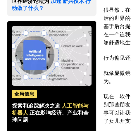
世界经济论坛为
加速 新兴技术 行
动做了什么？
很显然，在
活的世界的
基于后台提
在一个连我
够舒适地生
行为偏见还
就像显微镜
为。
全局信息
现在，软件
别那些朋友
探索和追踪解决之道
人工智能与
机器人
正在影响经济、产业和全
事可以让我们
球问题
了女儿开支