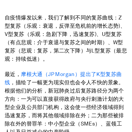
自疫情爆发以来，我们了解到不同的复苏曲线：Z
型复苏（乐观：衰退，反弹至危机前的增长态势)、
V型复苏（乐观：急剧下降，迅速复苏)、U型复苏
（有点悲观：介于衰退与复苏之间的时期）、W型
复苏（悲观：复苏，第二次下降）与L型复苏（最悲
观：持续低迷）。
最近，
摩根大通（JP Morgan）
提出
了K型复苏曲
线
，描绘了一幅更为现实但也会令人不快的景象。
根据他们的分析，新冠肺炎过后复苏路径分为两个
方向：一为可以直接获得政府与央行刺激计划的大
型企业及公共部门机构，这会使一些经济领域得到
迅速复苏，而将其他领域排除在外；二为那些被排
除在外的替罪羊：中小型企业（SMEs）、蓝领工
人以及日益减少的中产阶级。