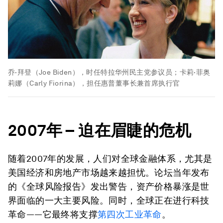
乔·拜登（Joe Biden），时任特拉华州民主党参议员；卡莉·菲奥
莉娜（Carly Fiorina），担任惠普董事长兼首席执行官
2007
年
–
迫在眉睫的危机
随着2007年的发展，人们对全球金融体系，尤其是
美国经济和房地产市场越来越担忧。论坛当年发布
的《全球风险报告》发出警告，资产价格暴涨是世
界面临的一大主要风险。同时，全球正在进行科技
革命——它最终将支撑
第四次工业革命
。