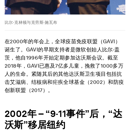
比尔·克林顿与克劳斯·施瓦布
在2000年的年会上，全球疫苗免疫联盟（GAVI）
诞生了。GAVI的早期支持者是微软创始人比尔·盖
茨，他自1996年开始定期参加达沃斯会议。截至
2018年，GAVI已惠及7亿多儿童，挽救了1000多万
人的生命。紧随其后的其他达沃斯卫生项目包括抗
击艾滋病、结核病和疟疾全球基金（2002）和防疫
创新联盟（2017）。
2002
年
– “9·11
事件
”
后，
“
达
沃斯
”
移居纽约