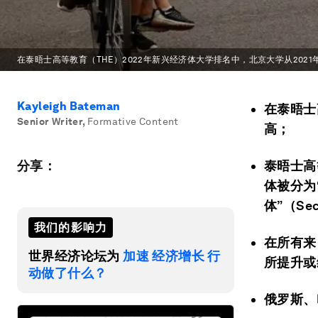
在泰晤士高等教育（THE）2022年新兴经济体大学排名中，北京大学从202
Kayleigh Bateman
在泰晤士
Senior Writer
,
Formative Content
高；
分享：
泰晤士高
体被分为“
体”（Sec
我们的影响力
在所有来
世界经济论坛为
加速 经济增长 行
所提升或
动做了什么？
俄罗斯、