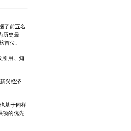
据了前五名
为历史最
至榜首位。
文引用、知
进新兴经济
ngs）也基于同样
展项的优先