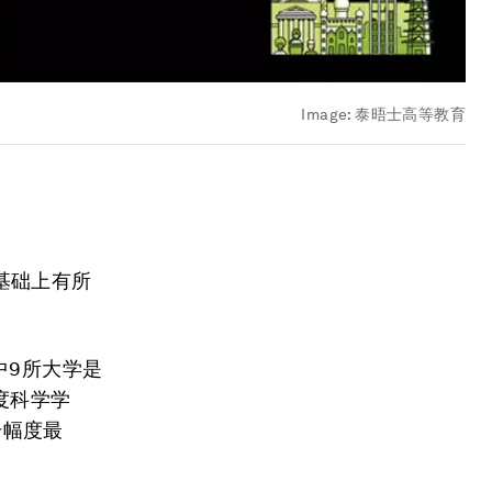
Image:
泰晤士高等教育
基础上有所
中9所大学是
度科学学
升幅度最