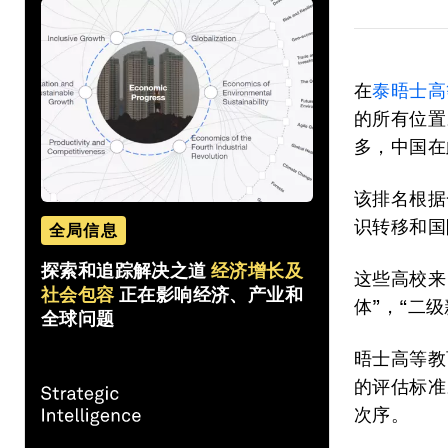
在
泰晤士高
的所有位置
多，中国在
该排名根据
识转移和国
全局信息
探索和追踪解决之道
经济增长及
这些高校来
社会包容
正在影响经济、产业和
体”，“二
全球问题
晤士高等教
的评估标准
次序。