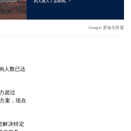
Image:
爱迪生联盟
影响人数已达
响力超过
决方案，现在
责解决特定