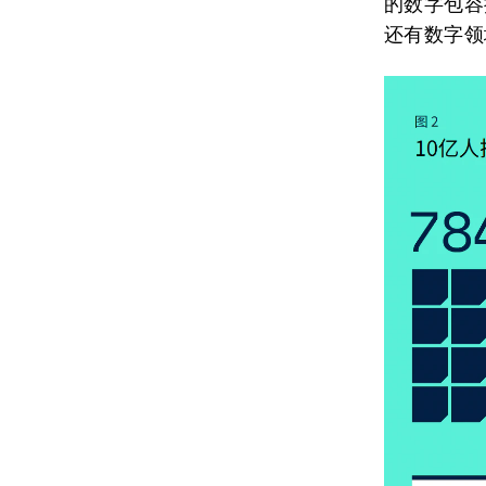
的数字包容
还有数字领