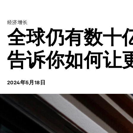
经济增长
全球仍有数十
告诉你如何让
2024年5月18日