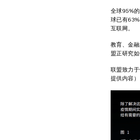
全球95%
球已有63
互联网。
教育、金融
盟正研究如
联盟致力于
提供内容）