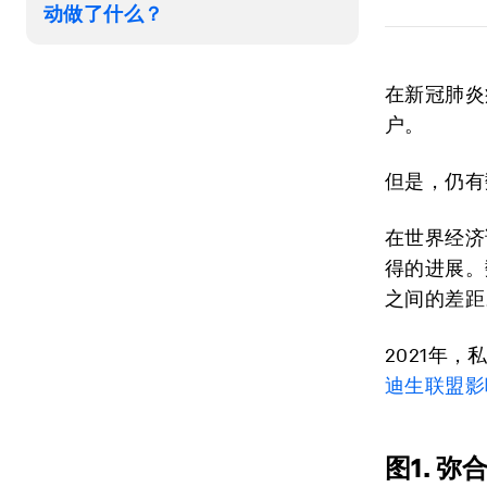
动做了什么？
在新冠肺炎
户。
但是，仍有
在世界经济
得的进展。
之间的差距
2021年
迪生联盟影
图1. 