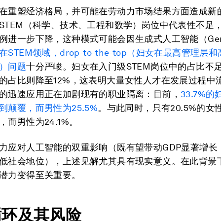
在重塑经济格局，并可能在劳动力市场结果方面造成新
STEM（科学、技术、工程和数学）岗位中代表性不足，
例进一步下降，这种模式可能会因生成式人工智能（Gen
在
STEM
领域，
drop-to-the-top
（妇女在最高管理层和
）问题
十分严峻。妇女在入门级STEM岗位中的占比不足
的占比则降至12%，这表明大量女性人才在发展过程中
的迅速应用正在加剧现有的职业隔离：目前，
33.7%
的
到颠覆，而男性为
25.5%
。与此同时，只有20.5%的女
，而男性为24.1%。
力应对人工智能的双重影响（既有望带动GDP显著增长
低社会地位），上述见解尤其具有现实意义。在此背景
潜力变得至关重要。
循环及其风险