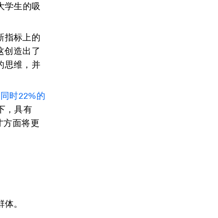
大学生的吸
新指标上的
这创造出了
的思维，并
，同时
22%
的
下，具有
才方面将更
群体。