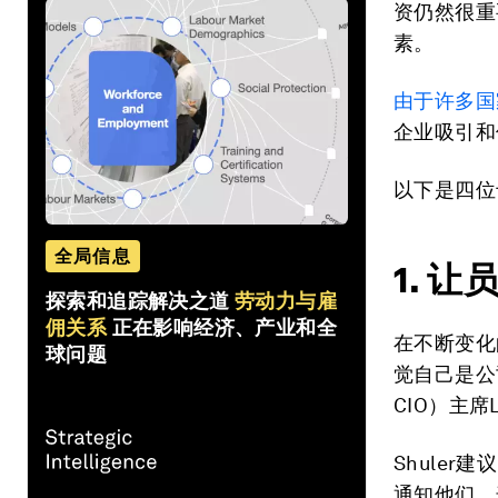
资仍然很重
素。
由于许多国
企业吸引和
以下是四位
全局信息
1. 
探索和追踪解决之道
劳动力与雇
佣关系
正在影响经济、产业和全
在不断变化
球问题
觉自己是公
CIO）主席
Shule
通知他们，