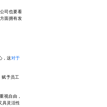
时公司也要看
件方面拥有发
心，这
对于
为，赋予员工
们重视自由，
又具灵活性