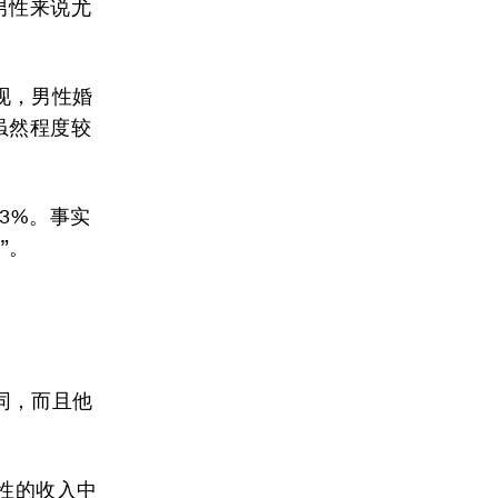
男性来说尤
现，男性婚
虽然程度较
3%。事实
”。
同，而且他
性的收入中