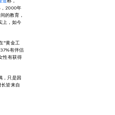
报道
称，
，2000年
时间的教育，
实上，如今
在“黄金工
37%有伴侣
女性有获得
偶，只是因
增长皆来自