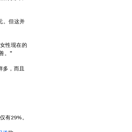
元。但这并
身女性现在的
善。”
样多，而且
仅有29%。