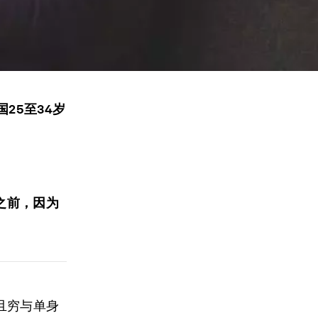
国25至34岁
之前，因为
且穷与单身