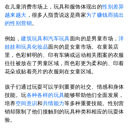
在儿童消费市场上，玩具和服饰体现出的
性别差异
越来越大
，很多人指责说这是商家
为了赚钱
而搞出
的
性别营销
。
例如，
建筑玩具和汽车玩具
面向的是男童市场，
洋
娃娃和玩具化妆品
面向的是女童市场。在童装店
里，色彩鲜明的、印有车辆或运动相关图案的衣服
往往被放在了男童区域，而色彩更为柔和的、印着
花朵或贴着亮片的衣服则在女童区域。
孩子们通过玩耍可以学到重要的社交、情感和身体
技能。玩
各种各样的玩具
能够帮助他们全面发展，
培养
空间意识
和
共情能力
等多种重要技能。性别营
销却限制了他们接触到的玩具种类和相应的玩耍体
验。