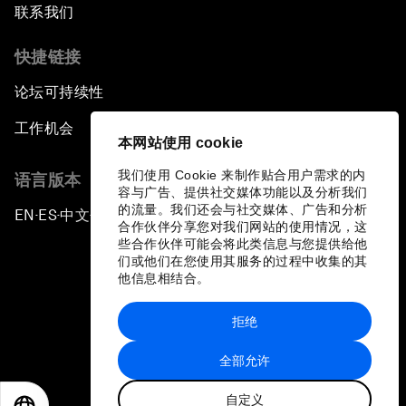
联系我们
快捷链接
论坛可持续性
工作机会
本网站使用 cookie
我们使用 Cookie 来制作贴合用户需求的内
语言版本
容与广告、提供社交媒体功能以及分析我们
的流量。我们还会与社交媒体、广告和分析
EN
ES
中文
日本語
▪
▪
▪
合作伙伴分享您对我们网站的使用情况，这
些合作伙伴可能会将此类信息与您提供给他
们或他们在您使用其服务的过程中收集的其
他信息相结合。
拒绝
隐私政策和服务条款
全部允许
站点地图
自定义
©
2026
世界经济论坛