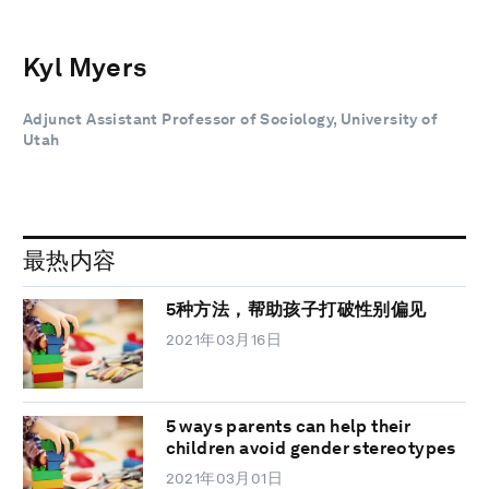
Kyl Myers
Adjunct Assistant Professor of Sociology, University of
Utah
最热内容
5种方法，帮助孩子打破性别偏见
2021年03月16日
5 ways parents can help their
children avoid gender stereotypes
2021年03月01日