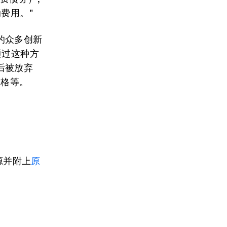
费用。"
的众多创新
通过这种方
后被放弃
伯格等。
源并附上
原