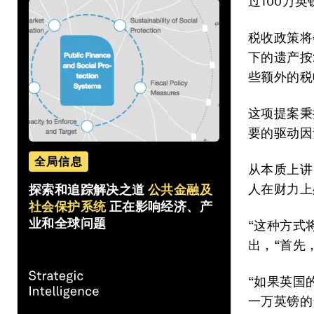
过100万
税收政策将
下的遗产按
些额外的税
这项提案秉
要的驱动因
全局信息
从本质上讲
人在财力上
探索和追踪解决之道
公共金融及
社会保护系统
正在影响经济、产
业和全球问题
“这种方式
出，“首先
“如果英国
一万英镑的