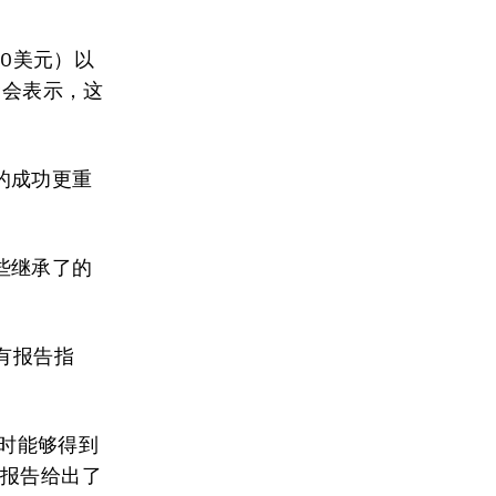
00美元）以
金会表示，这
的成功更重
些继承了的
有报告指
当时能够得到
时报告给出了