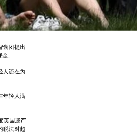
智囊团提出
现金。
轻人还在为
。
在年轻人满
改变英国遗产
的税法对超