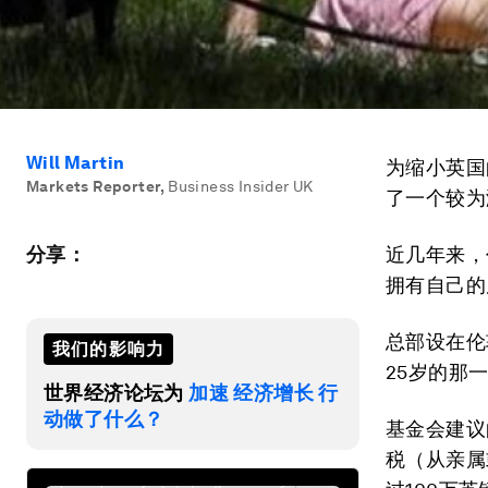
Will Martin
为缩小英国
Markets Reporter
,
Business Insider UK
了一个较为
分享：
近几年来，
拥有自己的
总部设在伦
我们的影响力
25岁的那
世界经济论坛为
加速 经济增长 行
动做了什么？
基金会建议
税（从亲属