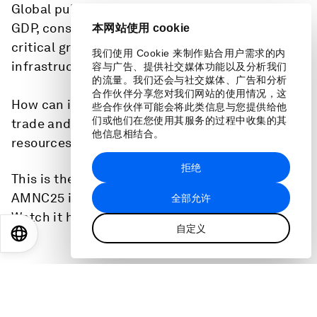
Global public debt stands at around 94% of
GDP, constraining governments' ability to fund
本网站使用 cookie
critical growth-promoting investment in
我们使用 Cookie 来制作贴合用户需求的内
infrastructure, education and technology.
容与广告、提供社交媒体功能以及分析我们
的流量。我们还会与社交媒体、广告和分析
合作伙伴分享您对我们网站的使用情况，这
How can innovative financing, alongside global
些合作伙伴可能会将此类信息与您提供给他
们或他们在您使用其服务的过程中收集的其
trade and investment strategies, mobilize
他信息相结合。
resources to meet development goals?
拒绝
This is the full audio from a session at the
AMNC25 in Tianjin, China on 25 June, 2025.
全部允许
Watch it here:
自定义
EN
ES
中文
日本語