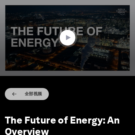
0
seconds
of
3
minutes,
7
seconds
全部视频
The Future of Energy: An
Overview