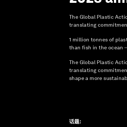
The Global Plastic Acti
translating commitment
1 million tonnes of pla
than fish in the ocean 
The Global Plastic Acti
translating commitment
shape a more sustainabl
话题
: