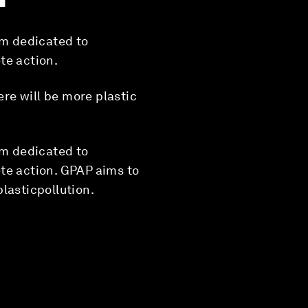
rm dedicated to
te action.
ere will be more plastic
rm dedicated to
te action. GPAP aims to
lasticpollution.