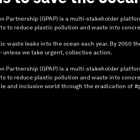
on Partnership (GPAP) is a multi-stakeholder platfo
s to reduce plastic pollution and waste into concre
stic waste leaks into the ocean each year. By 2050 th
— unless we take urgent, collective action.
on Partnership (GPAP) is a multi-stakeholder platfo
s to reduce plastic pollution and waste into concre
e and inclusive world through the eradication of #p