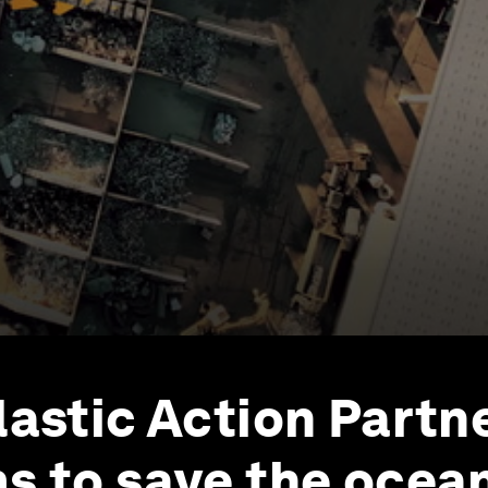
lastic Action Partn
s to save the ocea