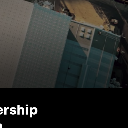
ership
n