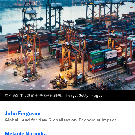
在不确定中，新的全球化已经到来。
Image:
Getty Images
John Ferguson
Global Lead for New Globalisation
,
Economist Impact
Melanie Noronha