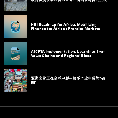
HRI Roadmap for Africa: Mobilizing
Finance for Africa’s Frontier Markets
AfCFTA Implementation: Learnings from
Value Chains and Regional Blocs
亚洲文化正在全球电影与娱乐产业中强势“破
圈”