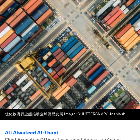
优化物流行业能推动全球贸易发展
Image:
CHUTTERSNAP/ Unsplash
Ali Alwaleed Al-Thani
Chief Executive Officer
,
Investment Promotion Agency