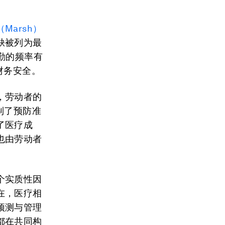
Marsh）
缺被列为最
勤的频率有
财务安全。
，劳动者的
制了预防准
了医疗成
也由劳动者
个实质性因
在，医疗相
预测与管理
都在共同构