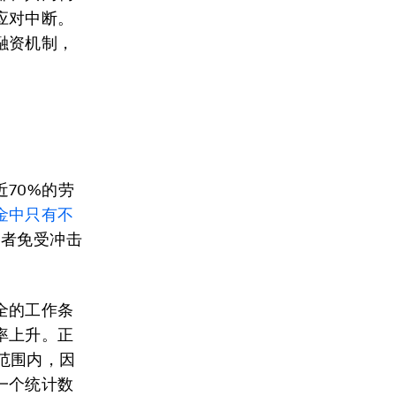
应对中断。
融资机制，
近70%的劳
金中只有不
动者免受冲击
全的工作条
率上升。正
球范围内，因
一个统计数