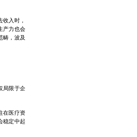
去收入时，
生产力也会
范畴，波及
仅局限于企
往在医疗资
会稳定中起