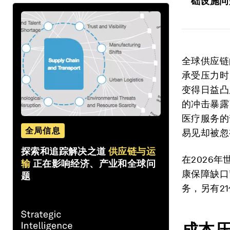
础设施问
全球供应链
承受压力时
变得日益凸
的冲击暴露
医疗服务的
全局信息
易见却被忽
探索和追踪解决之道
供应链与运
在2026
输
正在影响经济、产业和全球问
康保障缺口
题
务，另有2
成本