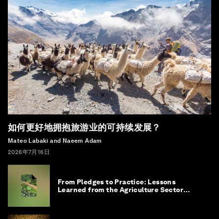
如何更好地拥抱旅游业的可持续发展？
Mateo Labaki and Naeem Adam
2026年7月16日
From Pledges to Practice: Lessons
Learned from the Agriculture Sector
Roadmap to 1.5°C