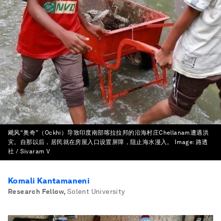
飓风“奥奇”（Ockhi）导致印度南部喀拉拉邦的沿海村庄Chellanam遭遇洪
灾。自那以后，居民就在房屋入口设置屏障，阻止海水漫入。
Image:
路透
社 / Sivaram V
Komali Kantamaneni
Research Fellow
,
Solent University