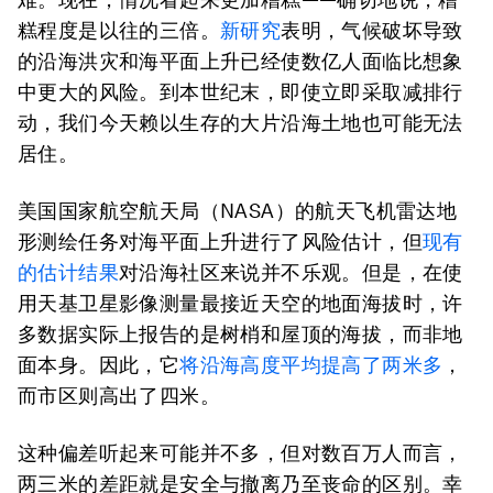
糕程度是以往的三倍。
新研究
表明，气候破坏导致
的沿海洪灾和海平面上升已经使数亿人面临比想象
中更大的风险。到本世纪末，即使立即采取减排行
动，我们今天赖以生存的大片沿海土地也可能无法
居住。
美国国家航空航天局（NASA）的航天飞机雷达地
形测绘任务对海平面上升进行了风险估计，但
现有
的估计结果
对沿海社区来说并不乐观。但是，在使
用天基卫星影像测量最接近天空的地面海拔时，许
多数据实际上报告的是树梢和屋顶的海拔，而非地
面本身。因此，它
将沿海高度平均提高了两米多
，
而市区则高出了四米。
这种偏差听起来可能并不多，但对数百万人而言，
两三米的差距就是安全与撤离乃至丧命的区别。幸