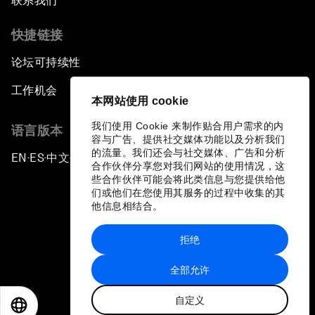
联系我们
快捷链接
论坛可持续性
工作机会
本网站使用 cookie
我们使用 Cookie 来制作贴合用户需求的内
语言版本
容与广告、提供社交媒体功能以及分析我们
的流量。我们还会与社交媒体、广告和分析
EN
ES
中文
日本語
▪
▪
▪
合作伙伴分享您对我们网站的使用情况，这
些合作伙伴可能会将此类信息与您提供给他
们或他们在您使用其服务的过程中收集的其
他信息相结合。
拒绝
隐私政策和服务条款
全部允许
站点地图
自定义
©
2026
世界经济论坛
EN
ES
中文
日本語