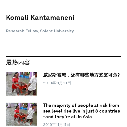
Komali Kantamaneni
Research Fellow, Solent University
最热内容
威尼斯被淹，还有哪些地方岌岌可危?
2019年11月19日
The majority of people at risk from
sea level rise live in just 8 countries
- and they're all in Asia
2019年11月11日