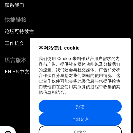
联系我们
快捷链接
论坛可持续性
工作机会
本网站使用 cookie
我们使用 Cookie 来制作贴合用户需求的内
语言版本
容与广告、提供社交媒体功能以及分析我们
的流量。我们还会与社交媒体、广告和分析
EN
ES
中文
日本語
▪
▪
▪
合作伙伴分享您对我们网站的使用情况，这
些合作伙伴可能会将此类信息与您提供给他
们或他们在您使用其服务的过程中收集的其
他信息相结合。
拒绝
隐私政策和服务条款
全部允许
站点地图
自定义