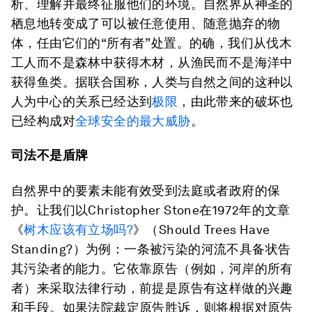
析、理解并最终征服他们的环境。自然界从神圣的
栖息地转变成了可以被任意使用、随意抛弃的物
体，任由它们的“所有者”处置。的确，我们从伐木
工人而不是森林中获得木材，从渔民而不是海洋中
获得鱼类。据联合国称，人类与自然之间的这种以
人为中心的关系已经达到
极限
，由此带来的破坏也
已经构成对
全球安全的最大威胁
。
司法不是盾牌
自然界中的要素未能有效受到法庭或者政府的保
护。让我们以Christopher Stone在1972年的文章
《
树木应该有立场吗?
》（
Should Trees Have
Standing?
）为例：一条被污染的河流不具备状告
其污染者的能力。它依靠原告（例如，河岸的所有
者）来采取法律行动，前提是原告有这样做的兴趣
和手段。如果法院裁定原告胜诉，则将根据对原告