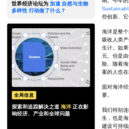
响。今年的
世界经济论坛为
加速 自然与生物
Sustainab
多样性 行动做了什么？
些创新、它
海洋是整个
吸收人类产
生计。如果
元。但是由
险。随着海
案的人也在
面对海洋经
要。
全局信息
探索和追踪解决之道
海洋
正在影
我们特别连
响经济、产业和全球问题
生，也是海洋行
建设可持续