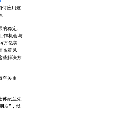
a
如何应用这
源。
候的稳定、
工作机会与
4万亿美
面临着风
这些解决方
得至关重
士苏纪兰先
名“朋友”，就