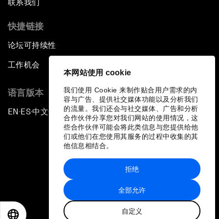
联系我们
快捷链接
论坛可持续性
工作机会
本网站使用 cookie
我们使用 Cookie 来制作贴合用户需求的内
语言版本
容与广告、提供社交媒体功能以及分析我们
的流量。我们还会与社交媒体、广告和分析
EN
ES
中文
日本語
▪
▪
▪
合作伙伴分享您对我们网站的使用情况，这
些合作伙伴可能会将此类信息与您提供给他
们或他们在您使用其服务的过程中收集的其
他信息相结合。
拒绝
隐私政策和服务条款
全部允许
站点地图
自定义
©
2026
世界经济论坛
EN
ES
中文
日本語