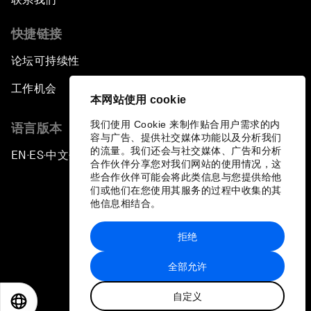
快捷链接
论坛可持续性
工作机会
本网站使用 cookie
我们使用 Cookie 来制作贴合用户需求的内
语言版本
容与广告、提供社交媒体功能以及分析我们
的流量。我们还会与社交媒体、广告和分析
EN
ES
中文
日本語
▪
▪
▪
合作伙伴分享您对我们网站的使用情况，这
些合作伙伴可能会将此类信息与您提供给他
们或他们在您使用其服务的过程中收集的其
他信息相结合。
拒绝
隐私政策和服务条款
全部允许
站点地图
自定义
©
2026
世界经济论坛
EN
ES
中文
日本語