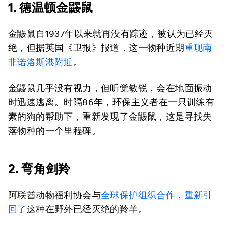
1. 德温顿金鼹鼠
金鼹鼠自1937年以来就再没有踪迹，被认为已经灭
绝，但据英国《卫报》报道，这一物种近期
重现南
非诺洛斯港附近
。
金鼹鼠几乎没有视力，但听觉敏锐，会在地面振动
时迅速逃离。时隔86年，环保主义者在一只训练有
素的狗的帮助下，重新发现了金鼹鼠，这是寻找失
落物种的一个里程碑。
2. 弯角剑羚
阿联酋动物福利协会与
全球保护组织合作，重新引
回了
这种在野外已经灭绝的羚羊。