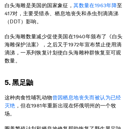
白头海雕是美国的国家象征，
其数量在1963年降
至
417对，主要受猎杀、栖息地丧失和杀虫剂滴滴涕
（DDT）影响。
白头海雕数量减少促使美国在1940年颁布了《白头
海雕保护法案》，之后又于1972年宣布禁止使用滴
滴涕，一系列恢复计划使白头海雕种群恢复至可观
数量。
5. 黑足鼬
这种肉食性哺乳动物
曾因栖息地丧失而被认为已经
灭绝
，但在1981年重新出现在怀俄明州的一个牧
场。
圈养繁殖计划和栖息地修复帮助恢复了野生黑足鼬