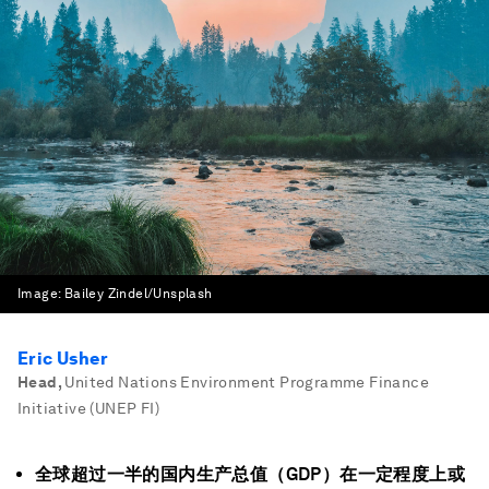
Image:
Bailey Zindel/Unsplash
Eric Usher
Head
,
United Nations Environment Programme Finance
Initiative (UNEP FI)
全球超过一半的国内生产总值（GDP）在一定程度上或