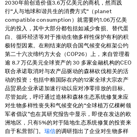
2030年前创造价值3.6万亿美元的商机，然而践
行“人与地球和谐共生的消费方式“（planet
compatible consumption）就需要约1.06万亿美
元的投入，其中大部分都包括如减少食损、替代蛋
白、循环经济等对于推动生物多样性保护有利的积
极转型因素。在刚结束的联合国气候变化框架公约
第二十六次缔约方大会（COP26）上，来自管理着
逾 8.7 万亿美元全球资产的 30 多家金融机构的CEO
联合承诺取消对与农产品驱动的森林砍伐相关的活
动的投资；包括中粮国际在内的12家全球大宗农产
品贸易企业承诺加速行动以应对净零排放的目标。
尽管如此，呼吁通过造林和森林生态系统修复来应
对生物多样性丧失和气候变化的“全球植万亿棵树领
军者倡议”也在其研究报告中显示，即使在发达的欧
洲地区，只有5%的对于陆地生态系统修复的投资来
自于私营部门。
瑞信
的调研指出了企业对生物多样