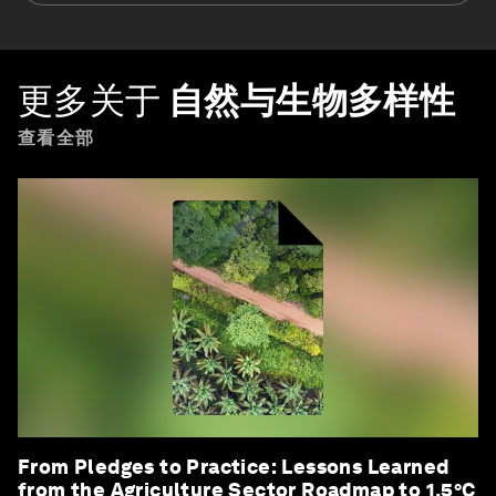
更多关于
自然与生物多样性
查看全部
From Pledges to Practice: Lessons Learned
from the Agriculture Sector Roadmap to 1.5°C