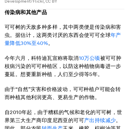
Development/Flickr, CC BY
传染病和其他产品
可可树的天敌多种多样，其中两类便是传染病和害
虫。据估计，这两类讨厌的东西会使可可全球
年产
量降低30%至40%
。
今年六月，科特迪瓦宣称将取消
10万公顷
被可可肿
枝病污染的可可种植区，以防这种植物病毒进一步
蔓延。想要重新种植，人们至少得等5年。
由于“自然”灾害和价格波动，可可种植户可能会转
而种植其他利润更高、更易生产的作物。
自2010年起，由于糟糕的气候和老化的可可树，世
界第三大生产商印度尼西亚的可可
产出持续减少
。
因此，部分农民
转而生产
玉米、橡胶、棕榈油等其