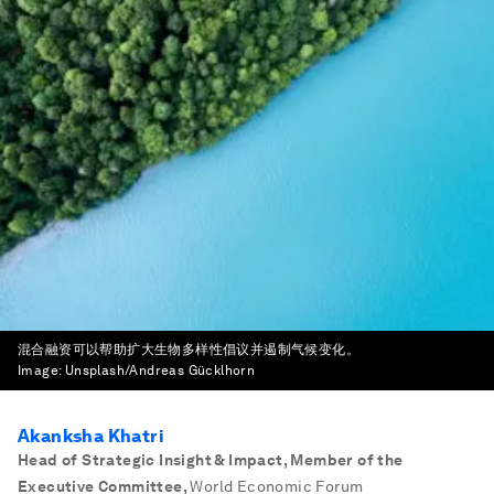
混合融资可以帮助扩大生物多样性倡议并遏制气候变化。
Image:
Unsplash/Andreas Gücklhorn
Akanksha Khatri
Head of Strategic Insight & Impact, Member of the
Executive Committee
,
World Economic Forum