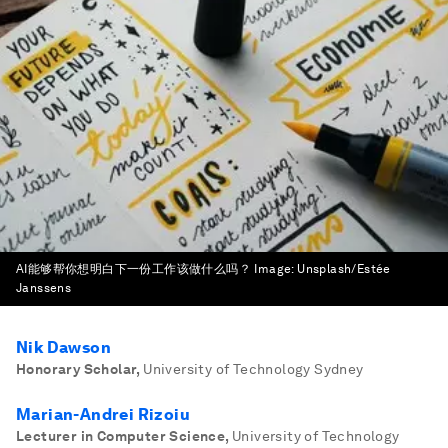
AI能够帮你想明白下一份工作该做什么吗？
Image:
Unsplash/Estée
Janssens
Nik Dawson
Honorary Scholar
,
University of Technology Sydney
Marian-Andrei Rizoiu
Lecturer in Computer Science
,
University of Technology