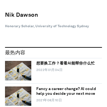
Nik Dawson
Honorary Scholar, University of Technology Sydney
最热内容
想要换工作？看看AI能帮你什么忙
2022年01月04日
Fancy a career change? AI could
help you decide your next move
2021年08月10日