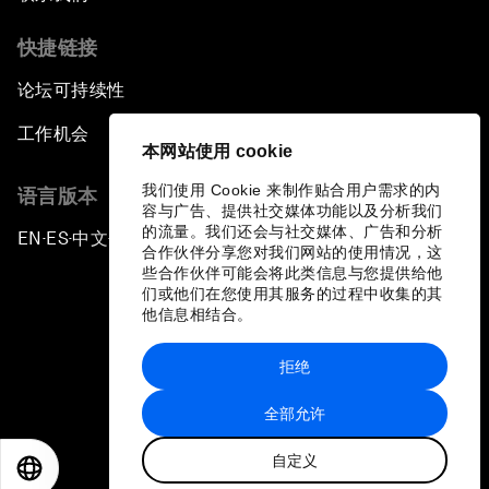
快捷链接
论坛可持续性
工作机会
本网站使用 cookie
我们使用 Cookie 来制作贴合用户需求的内
语言版本
容与广告、提供社交媒体功能以及分析我们
的流量。我们还会与社交媒体、广告和分析
EN
ES
中文
日本語
▪
▪
▪
合作伙伴分享您对我们网站的使用情况，这
些合作伙伴可能会将此类信息与您提供给他
们或他们在您使用其服务的过程中收集的其
他信息相结合。
拒绝
隐私政策和服务条款
全部允许
站点地图
自定义
©
2026
世界经济论坛
EN
ES
中文
日本語