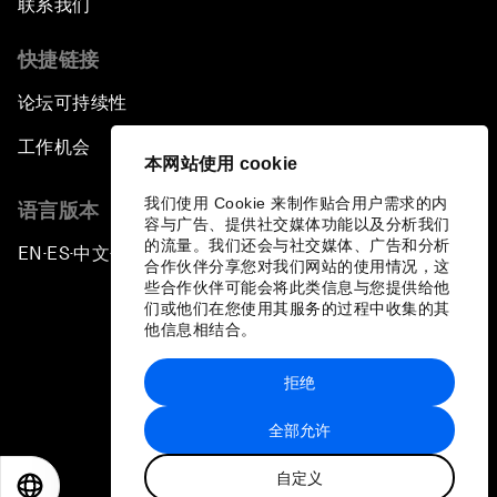
联系我们
快捷链接
论坛可持续性
工作机会
本网站使用 cookie
我们使用 Cookie 来制作贴合用户需求的内
语言版本
容与广告、提供社交媒体功能以及分析我们
的流量。我们还会与社交媒体、广告和分析
EN
ES
中文
日本語
▪
▪
▪
合作伙伴分享您对我们网站的使用情况，这
些合作伙伴可能会将此类信息与您提供给他
们或他们在您使用其服务的过程中收集的其
他信息相结合。
拒绝
隐私政策和服务条款
全部允许
站点地图
自定义
©
2026
世界经济论坛
EN
ES
中文
日本語