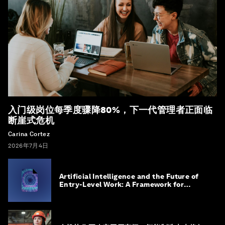
入门级岗位每季度骤降80%，下一代管理者正面临
断崖式危机
Carina Cortez
2026年7月4日
Artificial Intelligence and the Future of
Entry-Level Work: A Framework for
Safeguarding and Reinventing Early
Career Pathways