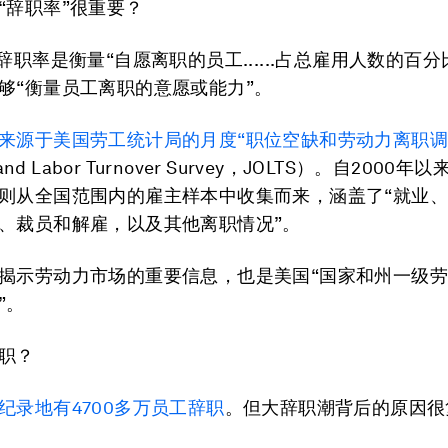
“
辞职率
”
很重要？
辞职率是衡量“自愿离职的员工......占总雇用人数的百
够“衡量员工离职的意愿或能力”。
来源于美国劳工统计局的月度“职位空缺和劳动力离职调
 and Labor Turnover Survey，JOLTS）。自2000
则从全国范围内的雇主样本中收集而来，涵盖了“就业
、裁员和解雇，以及其他离职情况”。
揭示劳动力市场的重要信息，也是美国“国家和州一级
”。
职？
纪录地有
4700
多万员工辞职
。但大辞职潮背后的原因很