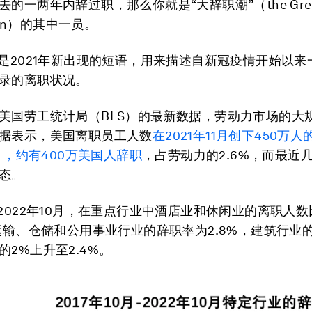
的一两年内辞过职，那么你就是“大辞职潮”（the Gre
tion）的其中一员。
”是2021年新出现的短语，用来描述自新冠疫情开始以
录的离职状况。
美国劳工统计局（BLS）的最新数据，劳动力市场的大
据表示，美国离职员工人数
在
2021
年
11
月创下
450
万人
月，约有
400
万美国人辞职
，占劳动力的2.6%，而最近
态。
，2022年10月，在重点行业中酒店业和休闲业的离职人
。运输、仓储和公用事业行业的辞职率为2.8%，建筑行业
的2%上升至2.4%。