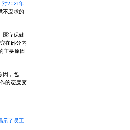
，
对
2021
年
供不应求的
、医疗保健
研究在部分内
的主要原因
原因，包
工作的态度变
揭示了员工