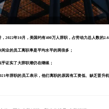
计，
2022
年
10
月，
美国
约有
400
万人辞职，占劳动力
总人数
的
2.
休闲业的员工离职率是平均水平的两倍多；
似乎证实了大
辞职潮
仍在继续；
021
年辞职的员工表示，他们离职的原因有工资低、缺乏晋升
。