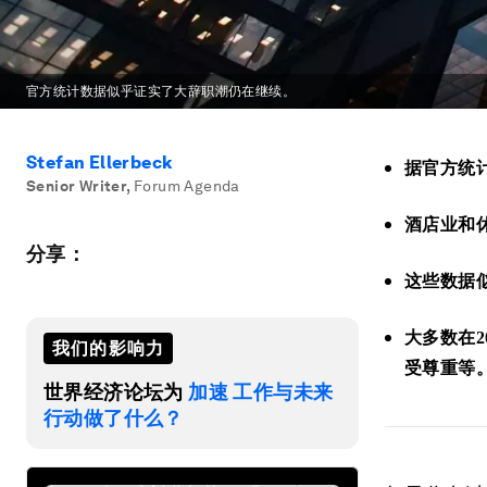
官方统计数据似乎证实了大辞职潮仍在继续。
Stefan Ellerbeck
据官方统
Senior Writer
,
Forum Agenda
酒店业和
分享：
这些数据
大多数在
2
我们的影响力
受尊重等
世界经济论坛为
加速 工作与未来
行动做了什么？