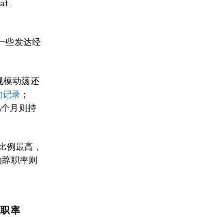
at
来一些发达经
规模动荡还
的记录
；
几个月则持
数比例最高，
的辞职率则