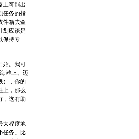
路上可能出
项任务的指
收件箱去查
计划应该是
以保持专
开始。我可
在海滩上。迈
浪），你的
性上，那么
好，这有助
最大程度地
小任务。比