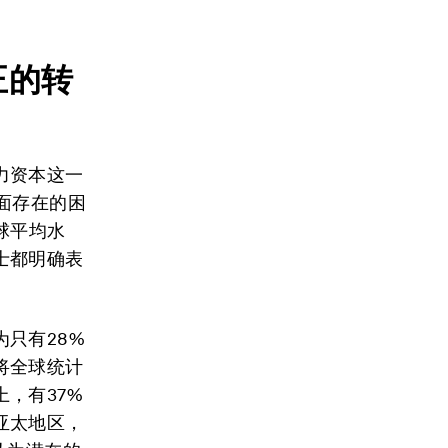
正的转
力资本这一
面存在的困
球平均水
士都明确表
只有28%
将全球统计
，有37%
亚太地区，