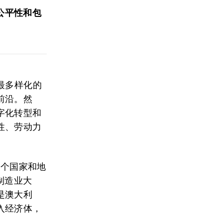
公平性和包
最多样化的
前沿。然
字化转型和
性、劳动力
5个国家和地
制造业大
是澳大利
入经济体，