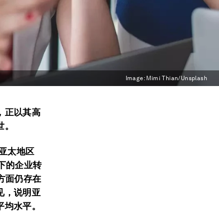
Image:
Mimi Thian/Unsplash
，正以其高
世。
前亚太地区
下的企业转
方面仍存在
见，说明亚
平均水平。