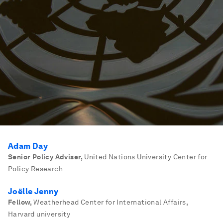
Adam Day
Senior Policy Adviser
,
United Nations University Center for
Policy Research
Joëlle Jenny
Fellow
,
Weatherhead Center for International Affairs,
Harvard university