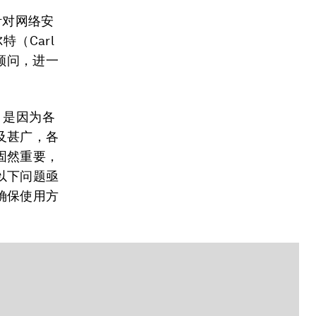
针对网络安
（Carl
级顾问，进一
，是因为各
及甚广，各
固然重要，
以下问题亟
确保使用方