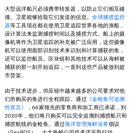
大型远洋船只必须携带转发器，以防止它们相互碰
撞。卫星能够拾取它们发送的信息。
全球捕捞监控
器
等工具现在都在使用卫星追踪世界各地的渔船，
设计算法来监测捕捞时间以及捕捞方式。船上的摄
像机将作为卫星追踪的补充被广泛应用，这些摄像
机可以使用面部识别技术来识别和计算捕获的鱼，
还可以监控船员。区块链和其他技术可以从海鲜被
捕获的那一刻开始追踪，一直到这些产品被放到超
市货架。
由于技术进步，供应链中越来越多的公司要求对他
们所购买的鱼进行全程跟踪。通过
《金枪鱼可追溯
性宣言》
，66家领先的零售商和加工商已承诺，到
2020年，他们将只购买可以完全追溯到捕捞船只和
捕捞航线的金枪鱼。通过
海洋管理海鲜业务
倡议
（SeaBOS），十大海鲜公司也承诺采取行动。