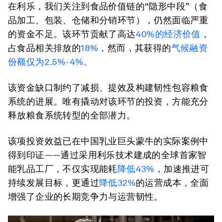
在利乐，我们关注到食品价值链的“隐形中段”（食
品加工、包装、仓储和分销环节），仍然面临严重
的资金不足。该环节贡献了高达
40%的经济价值
，
占食品相关排放的
18%
，然而，其获得的
气候融资
份额仅为2.5%-4%。
该资金缺口制约了减损、提效及构建韧性包容粮食
系统的进展。唯有撬动对该环节的投资，方能充分
释放粮食系统转型的全部潜力。
该项投资效益已在中国乳业巨头蒙牛的实际案例中
得到印证——通过采用利乐技术建成的全球首家智
能乳品工厂，不仅实现能耗
降低43%
，加速推进可
持续发展目标，更通过
降低32%
的运营成本，全面
增强了企业的长期竞争力与运营韧性。