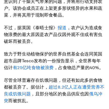
意识到了干燥天气带来的问题，并将用行动支持农
户。该协会成员正在上架更多形状怪异的水果和蔬
菜，并将其用于现制即食餐品。
不过，据英国《泰晤士报》
报道
，农户认为造成食
物浪费的最大原因是农产品仅因外观不佳或有害虫
破坏而被丢弃。
致力于野生动植物保护的世界自然基金会连同英国
超市品牌Tesco发布的一份报告显示，全世界每年
估计
有25亿吨食物被浪费
，占食物总产量的40%。
尽管全球普遍存在饥饿问题，但还有如此多的食物
都被丢弃了。据估计，
超过8.2亿人正在遭受营养不
良或饥饿问题
，且部分地区的食品供应也因
俄乌冲
突
而被扰乱。