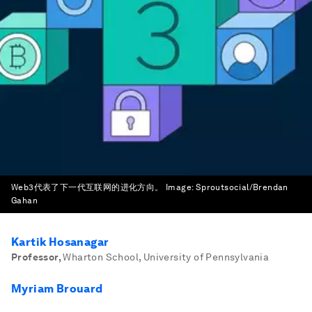
Web3代表了下一代互联网的进化方向。
Image:
Sproutsocial/Brendan
Gahan
Kartik Hosanagar
Professor
,
Wharton School, University of Pennsylvania
Myriam Brouard