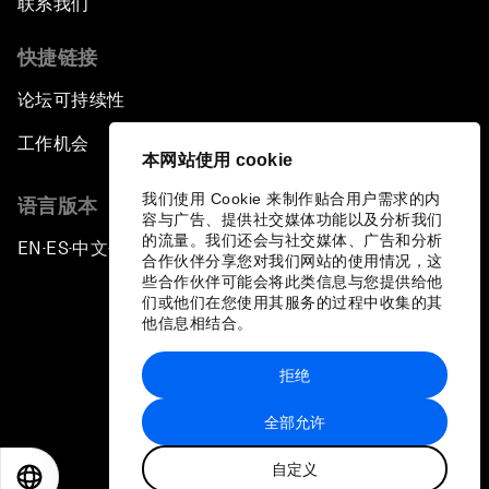
联系我们
快捷链接
论坛可持续性
工作机会
本网站使用 cookie
我们使用 Cookie 来制作贴合用户需求的内
语言版本
容与广告、提供社交媒体功能以及分析我们
的流量。我们还会与社交媒体、广告和分析
EN
ES
中文
日本語
▪
▪
▪
合作伙伴分享您对我们网站的使用情况，这
些合作伙伴可能会将此类信息与您提供给他
们或他们在您使用其服务的过程中收集的其
他信息相结合。
拒绝
隐私政策和服务条款
全部允许
站点地图
自定义
©
2026
世界经济论坛
EN
ES
中文
日本語