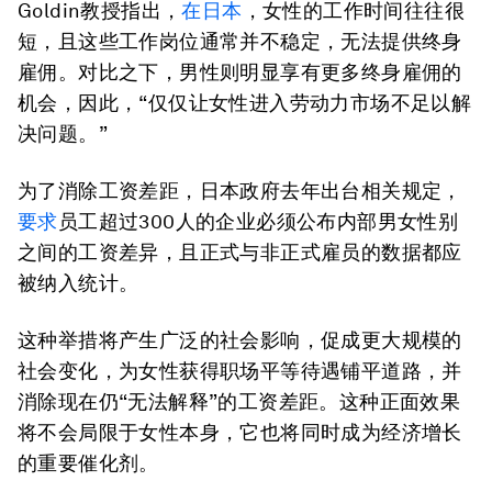
Goldin教授指出，
在日本
，女性的工作时间往往很
短，且这些工作岗位通常并不稳定，无法提供终身
雇佣。对比之下，男性则明显享有更多终身雇佣的
机会，因此，“仅仅让女性进入劳动力市场不足以解
决问题。”
为了消除工资差距，日本政府去年出台相关规定，
要求
员工超过300人的企业必须公布内部男女性别
之间的工资差异，且正式与非正式雇员的数据都应
被纳入统计。
这种举措将产生广泛的社会影响，促成更大规模的
社会变化，为女性获得职场平等待遇铺平道路，并
消除现在仍“无法解释”的工资差距。这种正面效果
将不会局限于女性本身，它也将同时成为经济增长
的重要催化剂。