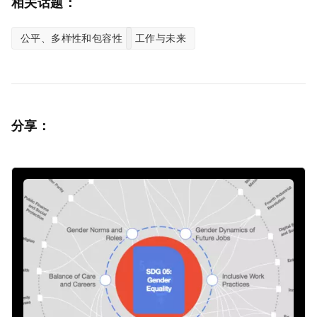
相关话题：
公平、多样性和包容性
工作与未来
分享：