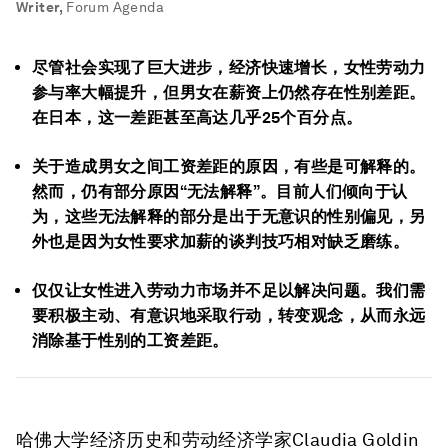
Writer
,
Forum Agenda
尽管社会实现了巨大进步，经济快速增长，女性劳动力
参与率大幅提升，但男女在薪资上仍然存在性别差距。
在日本，这一差距甚至高达几乎25个百分点。
关于造成男女之间工资差距的原因，有些是可解释的。
然而，仍有部分原因“无法解释”。目前人们倾向于认
为，这些无法解释的部分是出于无意识的性别偏见，另
外也是因为女性要求加薪的谈判技巧相对缺乏磨练。
仅仅让女性进入劳动力市场并不足以解决问题。我们需
要积极主动、有意识地采取行动，转变观念，从而永远
消除基于性别的工资差距。
哈佛大学经济历史和劳动经济学家Claudia Goldin