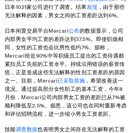
日本1021家公司进行了调查。结果
发现
，由于那些
无法解释的因素，男女之间的工资差距达到6%。
日本闲置交易平台Mercari
公布
的数据显示，公司
内部男女平均工资的差距达到37.5%。即使职级相
同，女性的工资也会比男性低约7%。据称，
Mercari给近90%中等职级员工提出的工资待遇都
紧扣员工先前的工资水平。持续沿用错误的薪资传
统，正是造成这些无法解释的性别工资差距的原因
之一。目前，Mercari
已采取措施
，希望改善这一
境况。通过提高部分女性职工的基本工资，今年8
月份，Mercari公司内部男女工资的差距已从7%被
顺利降低至2.5%。据悉，该公司也在同时重新考虑
和评估招聘流程，进一步缩小男女工资差距。
技能
调查数据
也表明男女之间存在无法解释的工资