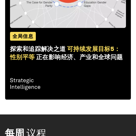
全局信息
探索和追踪解决之道
可持续发展目标5：
性别平等
正在影响经济、产业和全球问题
每周
议程