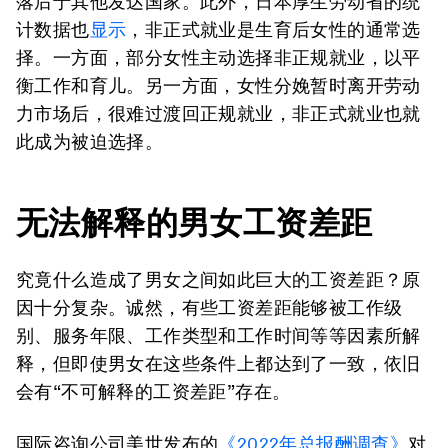
落后于其他发达国家。此外，日本厚生劳动省的统
计数据也
显示
，非正式就业是生育后女性的通常选
择。一方面，部分女性主动选择非正规就业，以平
衡工作和育儿。另一方面，女性分娩暂时离开劳动
力市场后，很难过渡回正规就业，非正式就业也就
此成为被迫选择。
无法解释的男女工资差距
究竟什么造成了男女之间如此巨大的工资差距？原
因十分复杂。
诚然，有些工资差距能够被工作级
别、服务年限、工作类型和工作时间等等因素所解
释，但即使男女在这些条件
上
都达到了一致，依旧
会有“不可解释的工资差距”存在。
国际咨询公司美世发布的
《2022年总报酬调查》
对