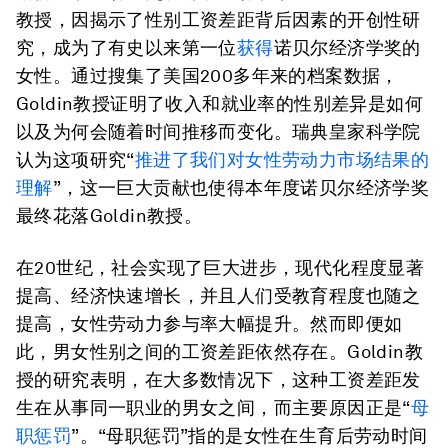
教授，因揭示了性别工资差距背后因素的开创性研
究，成为了有史以来第一位
获得
诺贝尔经济学奖的
女性。通过搜集了美国200多年来的档案数据，
Goldin教授证明了收入和就业率的性别差异是如何
以及为何会随着时间推移而变化。瑞典皇家科学院
认为这项研究“
推进了我们对女性劳动力市场结果的
理解
”，这一巨大贡献也使得本年度诺贝尔经济学奖
最终花落Goldin教授。
在20世纪，社会实现了巨大进步，现代化程度显著
提高、经济快速增长，并且人们受教育程度也随之
提高，女性劳动力参与率大幅提升。然而即便如
此，男女性别之间的工资差距依然存在。Goldin教
授的研究表明，在大多数情况下，这种工资差距发
生在从事同一职业的男女之间，而主要原因正是“
母
职惩罚
”。“母职惩罚”指的是女性在生育后劳动时间