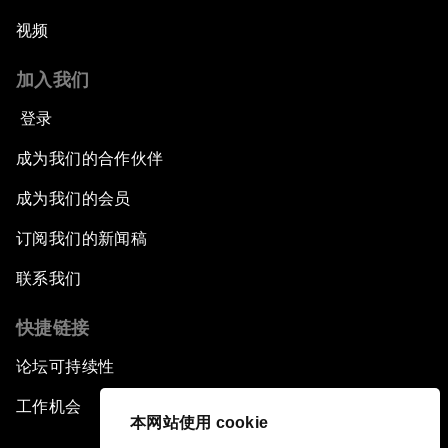
视频
加入我们
登录
成为我们的合作伙伴
成为我们的会员
订阅我们的新闻稿
联系我们
快捷链接
论坛可持续性
工作机会
本网站使用 cookie