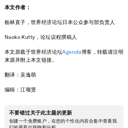
本文作者：
栃林直子，世界经济论坛日本公众参与部负责人
Naoko Kutty，论坛议程撰稿人
本文原载于世界经济论坛
Agenda
博客，转载请注明
来源并附上本文链接。
翻译：吴逸萌
编辑：江颂贤
不要错过关于此主题的更新
创建一个免费账户，在您的个性化内容合集中查看我
们的最新出版物和分析。