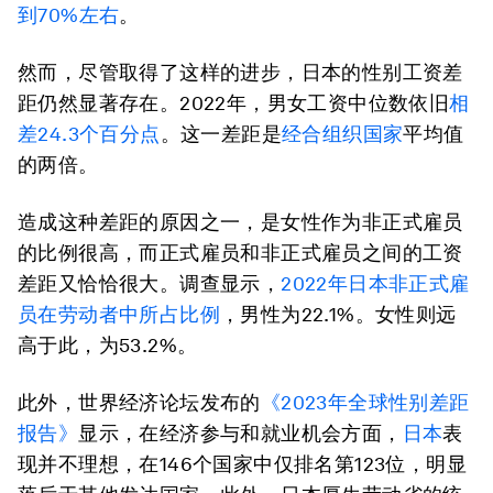
到70%左右
。
然而，尽管取得了这样的进步，日本的性别工资差
距仍然显著存在。2022年，男女工资中位数依旧
相
差24.3个百分点
。这一差距是
经合组织国家
平均值
的两倍。
造成这种差距的原因之一，是女性作为非正式雇员
的比例很高，而正式雇员和非正式雇员之间的工资
差距又恰恰很大。调查显示，
2022年日本非正式雇
员在劳动者中所占比例
，男性为22.1%。女性则远
高于此，为53.2%。
此外，世界经济论坛发布的
《2023年全球性别差距
报告》
显示，在经济参与和就业机会方面，
日本
表
现并不理想，在146个国家中仅排名第123位，明显