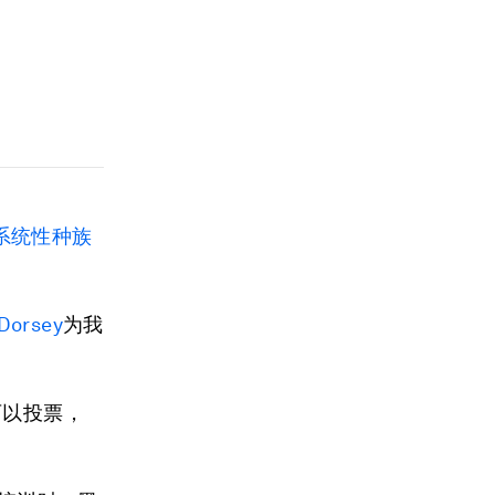
系统性种族
 Dorsey
为我
可以投票，