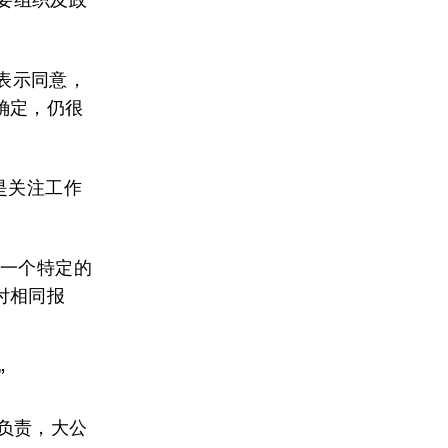
s表示同意，
确定，仍很
。
总是关注工作
自一个特定的
付相同报
”
此负责，大公