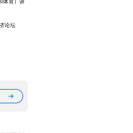
健康和体育）讲
济论坛