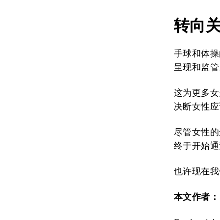
转向
手球和体操
呈现和监管
这为更多女
决断女性应
尽管女性的
终于开始通
也许现在我
本文作者：