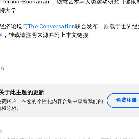
 Jefferson-Buchanan ，创意艺术与人类运动研究（
特大学
经济论坛与
The Conversation
联合发布，原载于世界经
客
，转载请注明来源并附上本文链接
雨
关于此主题的更新
免费注册
免费账户，在您的个性化内容合集中查看我们的
物和分析。
布