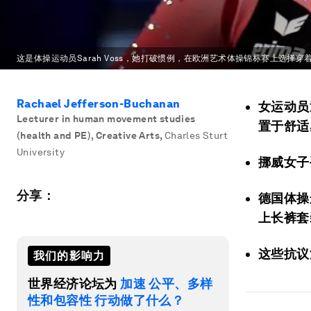
这是体操运动员Sarah Voss，她打破惯例，在欧洲艺术体操锦标赛上选择穿
Rachael Jefferson-Buchanan
女运动员
Lecturer in human movement studies
置于舒适
(health and PE), Creative Arts
,
Charles Sturt
University
挪威女子
分享：
德国体操
上长裤套
这些抗议
我们的影响力
世界经济论坛为
加速 公平、多样
性和包容性 行动做了什么？