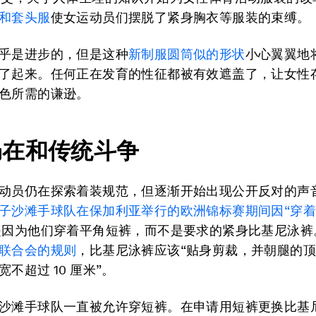
和套头服
使女运动员们摆脱了紧身胸衣等服装的束缚。
乎是进步的，但是这种
新制服圆筒似的形状
小心翼翼地
了起来。任何正在发育的性征都被有效遮盖了，让女性
色所需的谦逊。
仍在和传统斗争
动员仍在探索着装规范，但逐渐开始出现公开反对的声音
子沙滩手球队在保加利亚举行的欧洲锦标赛期间因“穿着
是因为他们穿着平角短裤，而不是要求的紧身比基尼泳裤
联合会的规则
，比基尼泳裤应该“贴身剪裁，并朝腿的
不超过 10 厘米”。
沙滩手球队一直被允许穿短裤。在申请用短裤更换比基