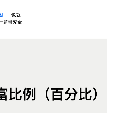
困
——也就
一篇研究全