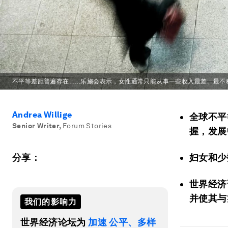
不平等差距普遍存在……乐施会表示，女性通常只能从事一些收入最差、最不
Andrea Willige
全球不平
Senior Writer
,
Forum Stories
握，发展
分享：
妇女和少
世界经济
并使其与
我们的影响力
世界经济论坛为
加速 公平、多样