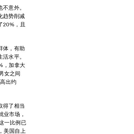
也不意外。
化趋势削减
20%，且
群体，有助
生活水平。
%，加拿大
大男女之间
在高出约
取得了相当
身就业市场，
这一比例已
，美国自上