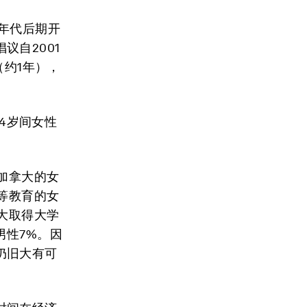
年代后期开
自2001
（约1年），
54岁间女性
加拿大的女
等教育的女
大取得大学
男性7%。因
仍旧大有可