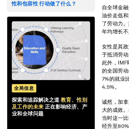
性和包容性 行动做了什么？
自全球金融
油价走低和
了劳动力。
年均增长不
女性是其政
于抵消劳动
此外，IM
的全国劳动
7%的就业
4.5%。
全局信息
探索和追踪解决之道
教育、性别
诚然，加拿
及工作的未来
正在影响经济、产
大的成效。
业和全球问题
当时这一比
经升至80